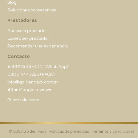
Blog
Soluciones corporativas
Prestadores
Acceso a prestador
Quiero ser prestador
Recomendar una experiencia
Contacto
+5491135047000 (WhatsApp)
0800 444 7225 (PACK)
info@goldenpack.com.ar
4,9 ★ Google reviews
Puntos de retiro
© 2026 Golden Pack ·
Políticas de privacidad
·
Términos y condiciones