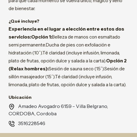
para que cada momento se vuelva único, mágico y lleno
de bienestar.
¿Qué incluye?
Experiencia en el lugar a elección entre estos dos
servicios:Opción 1:
Belleza de manos con esmaltado
semi permanente.Ducha de pies con exfoliación e
hidratación (10´).Té claridad (incluye infusión, limonada,
plato de frutas, opción dulce y salada a la carta).
Opción 2
(Relax hombres):
Sesión de sauna seco (15´).Sesión de
sillón masajeador (15´).Té claridad (incluye infusión,
limonada, plato de frutas, opción dulce y salada a la carta).
Ubicación
Amadeo Avogadro 6159 - Villa Belgrano,
CORDOBA, Cordoba
3516228546