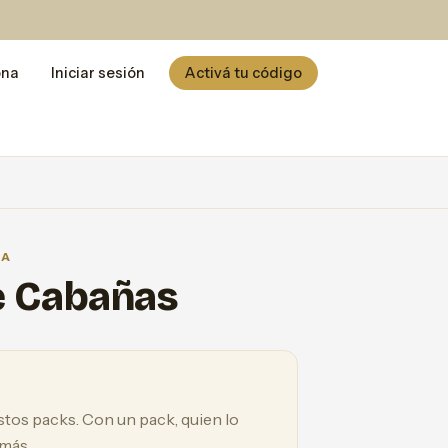
ona
Iniciar sesión
Activá tu código
CA
e Cabañas
estos packs. Con un pack, quien lo
 más.