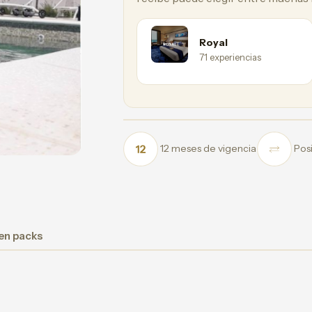
Next
Royal
71 experiencias
12 meses de vigencia
Posi
 en packs