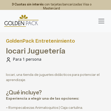
3 Cuotas sin interés
con tarjetas bancarizadas Visa o
Mastercard
GoldenPack Entretenimiento
Iocari Juguetería
Para 1 persona
Iocari, una tienda de juguetes didácticos para potenciar el
aprendizaje.
¿Qué incluye?
Experiencia a elegir una de las opciones:
-
Rompecabezas Animaloquitos | Caja cartulina.