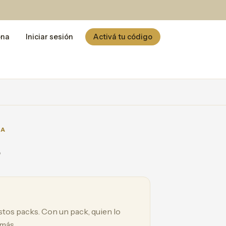
ona
Iniciar sesión
Activá tu código
CA
s
estos packs. Con un pack, quien lo
 más.