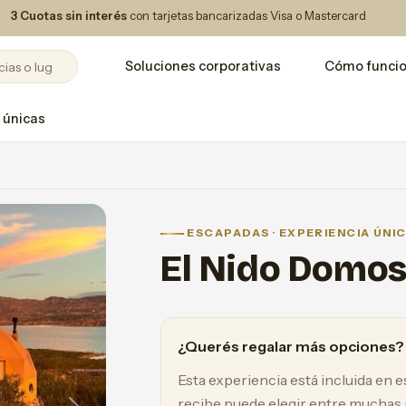
3 Cuotas sin interés
con tarjetas bancarizadas Visa o Mastercard
Soluciones corporativas
Cómo funci
 únicas
ESCAPADAS · EXPERIENCIA ÚNI
El Nido Domo
¿Querés regalar más opciones?
Esta experiencia está incluida en 
recibe puede elegir entre muchas