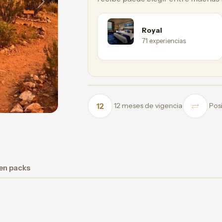
Next
Royal
71 experiencias
12 meses de vigencia
Posi
 en packs