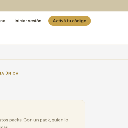
ona
Iniciar sesión
Activá tu código
IA ÚNICA
estos packs. Con un pack, quien lo
 más.