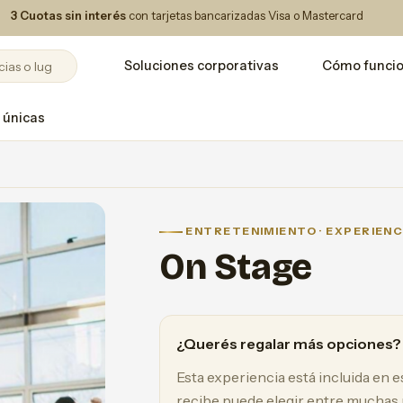
3 Cuotas sin interés
con tarjetas bancarizadas Visa o Mastercard
Soluciones corporativas
Cómo funci
 únicas
ENTRETENIMIENTO · EXPERIENC
On Stage
¿Querés regalar más opciones?
Esta experiencia está incluida en 
recibe puede elegir entre muchas