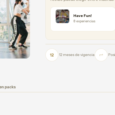
Next
Have Fun!
8 experiencias
12 meses de vigencia
Posi
 en packs