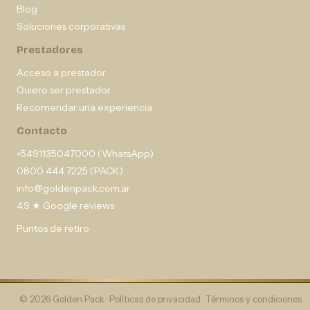
Blog
Soluciones corporativas
Prestadores
Acceso a prestador
Quiero ser prestador
Recomendar una experiencia
Contacto
+5491135047000 (WhatsApp)
0800 444 7225 (PACK)
info@goldenpack.com.ar
4,9 ★ Google reviews
Puntos de retiro
© 2026 Golden Pack ·
Políticas de privacidad
·
Términos y condiciones