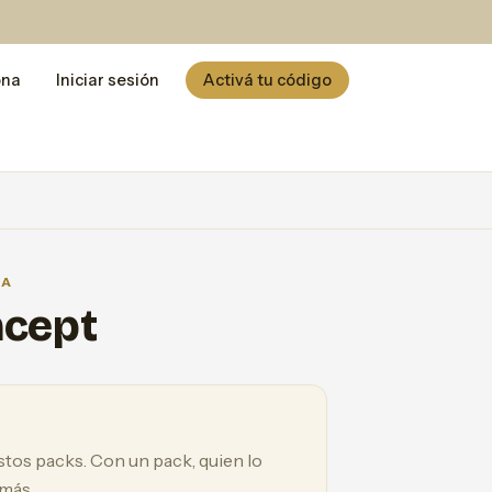
ona
Iniciar sesión
Activá tu código
CA
ncept
estos packs. Con un pack, quien lo
 más.