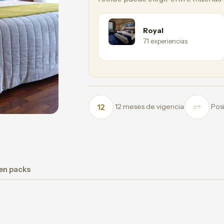
Next
Royal
71 experiencias
12 meses de vigencia
Posi
 en packs