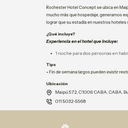
Rochester Hotel Concept se ubica en Maip
mucho más que hospedaje, generamos expe
lograr que su estadía en nuestros hoteles
¿Qué incluye?
Experiencia en el hotel que incluye:
1 noche para dos personas en habit
Tips
-
Fin de semana largos pueden existir restr
Ubicación
Maipú 572, C1006 CABA, CABA, B
011 5032-5568