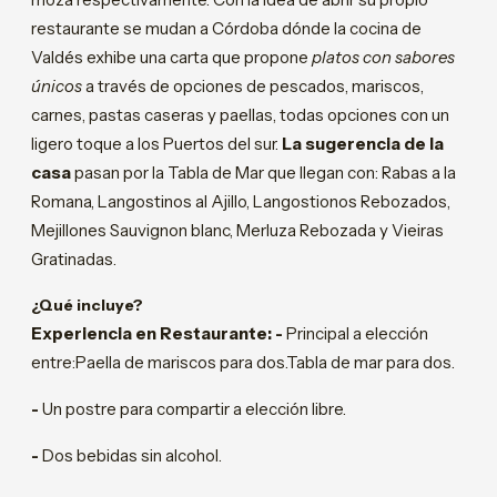
moza respectivamente. Con la idea de abrir su propio
restaurante se mudan a Córdoba dónde la cocina de
Valdés exhibe una carta que propone
platos con sabores
únicos
a través de opciones de pescados, mariscos,
carnes, pastas caseras y paellas, todas opciones con un
ligero toque a los Puertos del sur.
La sugerencia de la
casa
pasan por la Tabla de Mar que llegan con: Rabas a la
Romana, Langostinos al Ajillo, Langostionos Rebozados,
Mejillones Sauvignon blanc, Merluza Rebozada y Vieiras
Gratinadas.
¿Qué incluye?
Experiencia en Restaurante: -
Principal a elección
entre:Paella de mariscos para dos.Tabla de mar para dos.
-
Un postre para compartir a elección libre.
-
Dos bebidas sin alcohol.