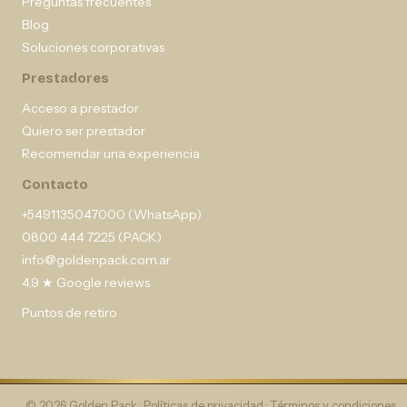
Preguntas frecuentes
Blog
Soluciones corporativas
Prestadores
Acceso a prestador
Quiero ser prestador
Recomendar una experiencia
Contacto
+5491135047000 (WhatsApp)
0800 444 7225 (PACK)
info@goldenpack.com.ar
4,9 ★ Google reviews
Puntos de retiro