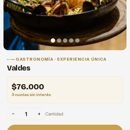
GASTRONOMÍA · EXPERIENCIA ÚNICA
Valdes
$
76.000
3 cuotas sin interés
Cantidad
−
+