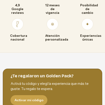
4,9
12 meses
Posibilidad
Google
de
de
reviews
vigencia
cambio
Cobertura
Atención
Experiencias
nacional
personalizada
únicas
¿Te regalaron un Golden Pack?
Activá tu código y elegí la experiencia que más te
guste. Tu regalo te espera.
Activar mi código