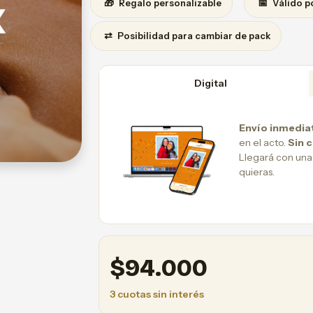
🎁
📅
Regalo personalizable
Válido p
⇄
Posibilidad para cambiar de pack
Digital
Envío inmedia
en el acto.
Sin 
Llegará con una
quieras.
$
94.000
3 cuotas sin interés