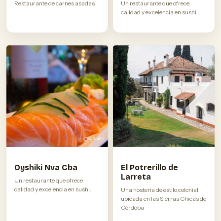
Restaurante de carnes asadas
Un restaurante que ofrece
calidad y excelencia en sushi.
Oyshiki Nva Cba
El Potrerillo de
Larreta
Un restaurante que ofrece
calidad y excelencia en sushi.
Una hostería de estilo colonial
ubicada en las Sierras Chicas de
Córdoba