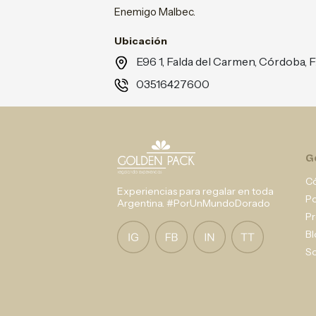
Enemigo Malbec.
Ubicación
E96 1, Falda del Carmen, Córdob
03516427600
G
C
Experiencias para regalar en toda
P
Argentina. #PorUnMundoDorado
Pr
Bl
So