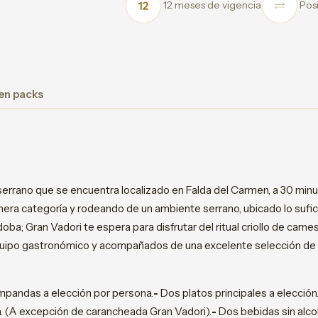
12 meses de vigencia
Posi
 en packs
errano que se encuentra localizado en Falda del Carmen, a 30 min
mera categoría y rodeando de un ambiente serrano, ubicado lo sufi
ba; Gran Vadori te espera para disfrutar del ritual criollo de car
quipo gastronómico y acompañados de una excelente selección de 
mpandas a elección por persona.
-
Dos platos principales a elección
. (A excepción de carancheada Gran Vadori).
-
Dos bebidas sin alco