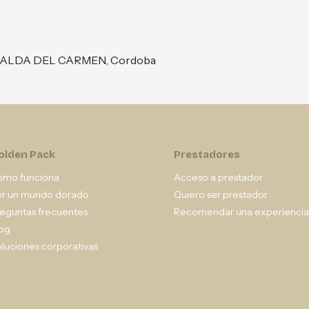
a, FALDA DEL CARMEN, Cordoba
olden Pack
Prestadores
ómo funciona
Acceso a prestador
or un mundo dorado
Quiero ser prestador
eguntas frecuentes
Recomendar una experiencia
og
luciones corporativas