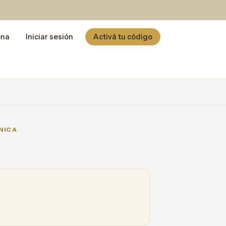
ona
Iniciar sesión
Activá tu código
NICA