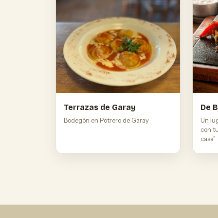
Terrazas de Garay
De B
Bodegón en Potrero de Garay
Un lu
con t
casa"