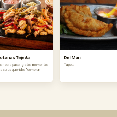
otanas Tejeda
Del Món
gar para pasar gratos momentos
Tapeo.
us seres queridos "como en