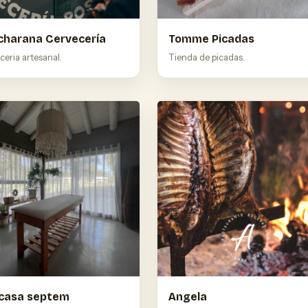
charana Cervecería
Tomme Picadas
eria artesanal.
Tienda de picadas.
 casa septem
Angela