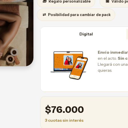
🎁
📅
Regalo personalizable
Válido p
⇄
Posibilidad para cambiar de pack
Digital
Envío inmedia
en el acto.
Sin 
Llegará con una
quieras.
$
76.000
3 cuotas sin interés