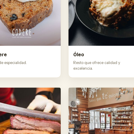
ere
Óleo
e especialidad.
Resto que ofrece calidad y
excelencia.