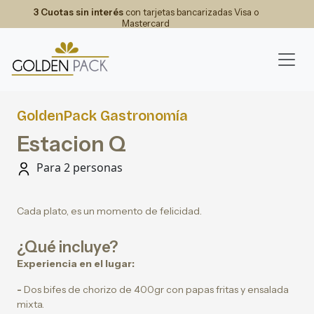
3 Cuotas sin interés
con tarjetas bancarizadas Visa o
Mastercard
GoldenPack Gastronomía
Estacion Q
Para 2 personas
Cada plato, es un momento de felicidad.
¿Qué incluye?
Experiencia en el lugar:
-
Dos bifes de chorizo de 400gr con papas fritas y ensalada
mixta.