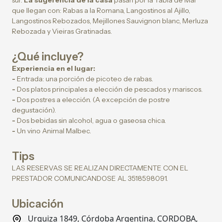
sur.
La sugerencia de la casa
pasan por la Tabla de Mar
que llegan con: Rabas a la Romana, Langostinos al Ajillo,
Langostinos Rebozados, Mejillones Sauvignon blanc, Merluza
Rebozada y Vieiras Gratinadas.
¿Qué incluye?
Experiencia en el lugar:
-
Entrada: una porción de picoteo de rabas.
-
Dos platos principales a elección de pescados y mariscos.
-
Dos postres a elección. (A excepción de postre
degustación).
-
Dos bebidas sin alcohol, agua o gaseosa chica.
-
Un vino Animal Malbec.
Tips
LAS RESERVAS SE REALIZAN DIRECTAMENTE CON EL
PRESTADOR COMUNICANDOSE AL 3518598091.
Ubicación
Urquiza 1849, Córdoba Argentina, CORDOBA,