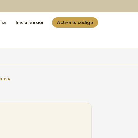
ona
Iniciar sesión
Activá tu código
NICA