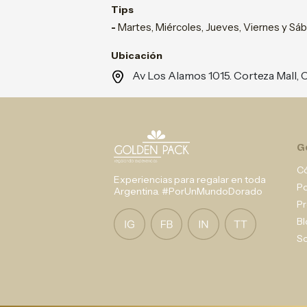
Tips
-
Martes, Miércoles, Jueves, Viernes y Sá
Ubicación
Av Los Alamos 1015. Corteza Mal
G
C
Experiencias para regalar en toda
P
Argentina. #PorUnMundoDorado
Pr
Bl
So