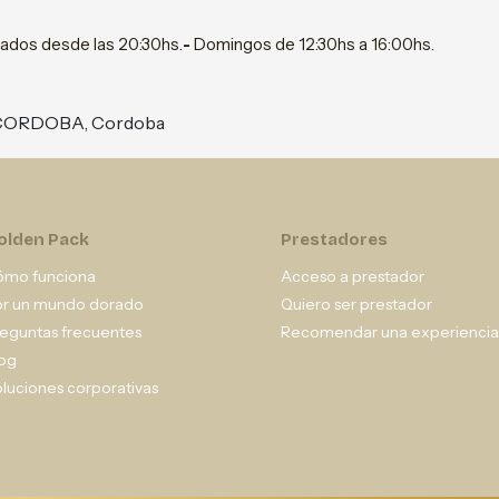
bados desde las 20:30hs.
-
Domingos de 12:30hs a 16:00hs.
l, CORDOBA, Cordoba
olden Pack
Prestadores
ómo funciona
Acceso a prestador
or un mundo dorado
Quiero ser prestador
eguntas frecuentes
Recomendar una experiencia
og
luciones corporativas