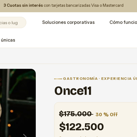
3 Cuotas sin interés
con tarjetas bancarizadas Visa o Mastercard
Soluciones corporativas
Cómo funci
 únicas
GASTRONOMÍA · EXPERIENCIA Ú
Once11
$175.000
30 % Off
$
122.500