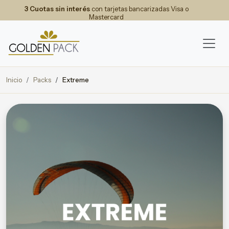
3 Cuotas sin interés
con tarjetas bancarizadas Visa o
Mastercard
Inicio
Packs
Extreme