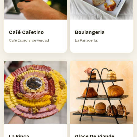
Café Cafetino
Boulangeria
Café Especial de Verdad
La Panadería.
La Finca
Glace De Viande