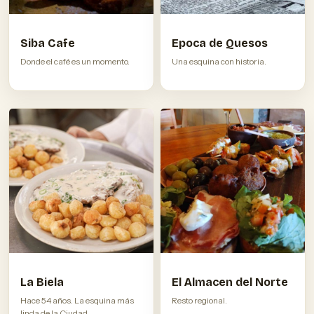
Siba Cafe
Epoca de Quesos
Donde el café es un momento.
Una esquina con historia.
La Biela
El Almacen del Norte
Hace 54 años. La esquina más
Resto regional.
linda de la Ciudad