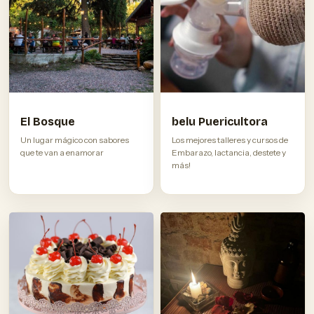
El Bosque
belu Puericultora
Un lugar mágico con sabores
Los mejores talleres y cursos de
que te van a enamorar
Embarazo, lactancia, destete y
más!