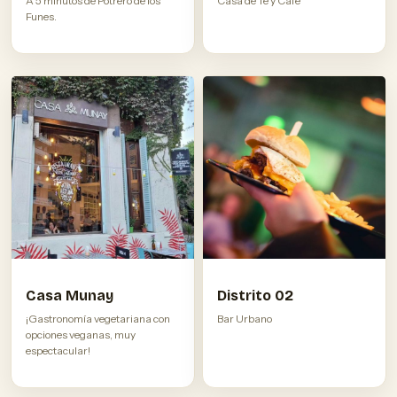
A 5 minutos de Potrero de los
Casa de Té y Café
Funes.
Casa Munay
Distrito 02
¡Gastronomía vegetariana con
Bar Urbano
opciones veganas, muy
espectacular!