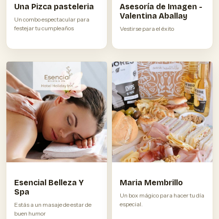
Una Pizca pasteleria
Asesoría de Imagen -
Valentina Aballay
Un combo espectacular para
festejar tu cumpleaños
Vestirse para el éxito
Esencial Belleza Y
Maria Membrillo
Spa
Un box mágico para hacer tu día
especial.
Estás a un masaje de estar de
buen humor