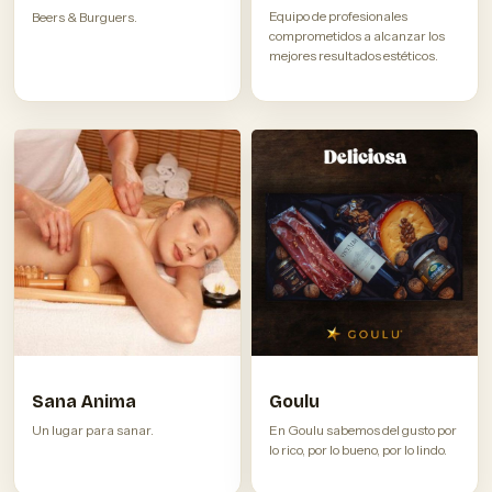
Equipo de profesionales
Beers & Burguers.
comprometidos a alcanzar los
mejores resultados estéticos.
Sana Anima
Goulu
Un lugar para sanar.
En Goulu sabemos del gusto por
lo rico, por lo bueno, por lo lindo.