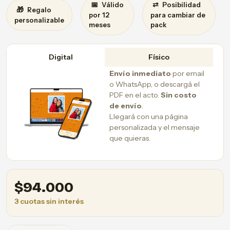
📅
⇄
Válido
Posibilidad
🎁
Regalo
por 12
para cambiar de
personalizable
meses
pack
Digital
Físico
Envío inmediato
por email
o WhatsApp, o descargá el
PDF en el acto.
Sin costo
de envío
.
Llegará con una página
personalizada y el mensaje
que quieras.
$
94.000
3 cuotas sin interés