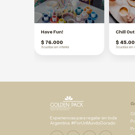
Have Fun!
Chill Out
$ 76.000
$ 45.0
3 cuotas sin interés
3 cuotas sin 
G
C
Experiencias para regalar en toda
P
Argentina. #PorUnMundoDorado
Pr