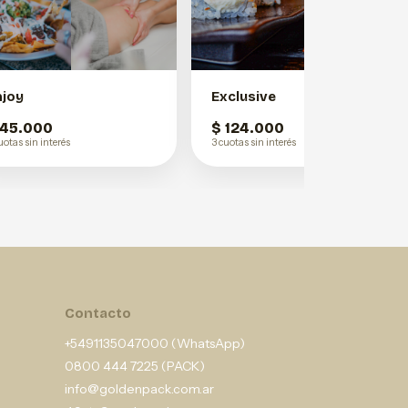
njoy
Exclusive
 45.000
$ 124.000
uotas sin interés
3 cuotas sin interés
Contacto
+5491135047000 (WhatsApp)
0800 444 7225 (PACK)
info@goldenpack.com.ar