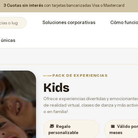
3 Cuotas sin interés
con tarjetas bancarizadas Visa o Mastercard
Soluciones corporativas
Cómo funci
 únicas
PACK DE EXPERIENCIAS
Kids
Ofrece experiencias divertidas y emocionantes p
de realidad virtual, clases de danza y más activ
o en familia!
🎁
📅
Regalo
Válido por
personalizable
meses