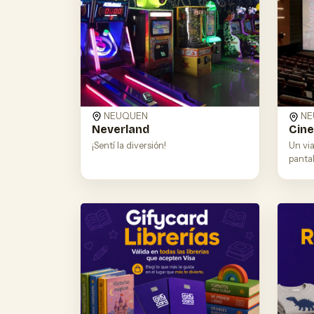
NEUQUEN
NE
Neverland
Cin
¡Sentí la diversión!
Un via
pantal