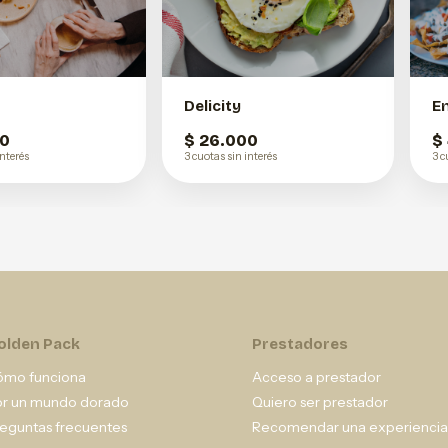
Delicity
E
00
$ 26.000
$
interés
3 cuotas sin interés
3 c
olden Pack
Prestadores
ómo funciona
Acceso a prestador
or un mundo dorado
Quiero ser prestador
eguntas frecuentes
Recomendar una experiencia