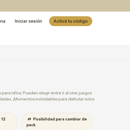
ona
Iniciar sesión
Activá tu código
ara niños. Pueden elegir entre ir al cine, juegos
idades. ¡Momentos inolvidables para disfrutar solos
⇄
 12
Posibilidad para cambiar de
pack