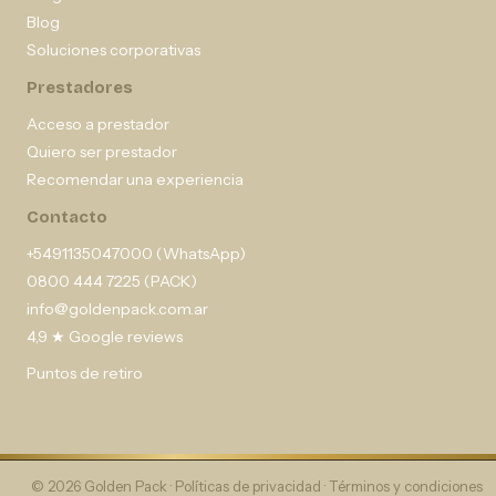
Blog
Soluciones corporativas
Prestadores
Acceso a prestador
Quiero ser prestador
Recomendar una experiencia
Contacto
+5491135047000 (WhatsApp)
0800 444 7225 (PACK)
info@goldenpack.com.ar
4,9 ★ Google reviews
Puntos de retiro
© 2026 Golden Pack ·
Políticas de privacidad
·
Términos y condiciones