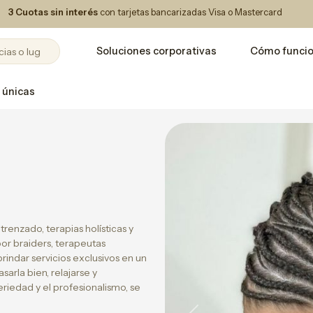
3 Cuotas sin interés
con tarjetas bancarizadas Visa o Mastercard
Soluciones corporativas
Cómo funci
 únicas
 trenzado, terapias holísticas y
por braiders, terapeutas
brindar servicios exclusivos en un
arla bien, relajarse y
riedad y el profesionalismo, se