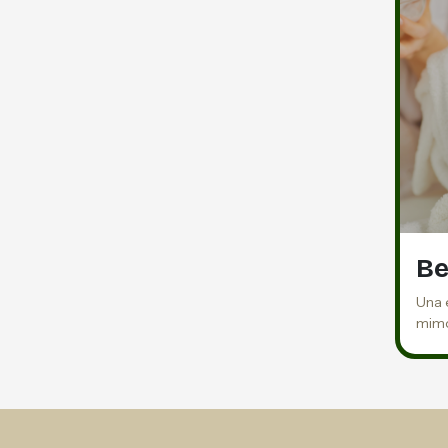
Be
Una 
mimo