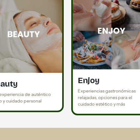
Enjoy
auty
Experiencias gastronómicas
experiencia de auténtico
relajadas, opciones para el
 y cuidado personal
cuidado estético y más