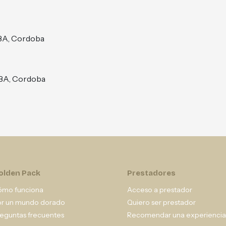
BA, Cordoba
BA, Cordoba
olden Pack
Prestadores
ómo funciona
Acceso a prestador
or un mundo dorado
Quiero ser prestador
eguntas frecuentes
Recomendar una experiencia