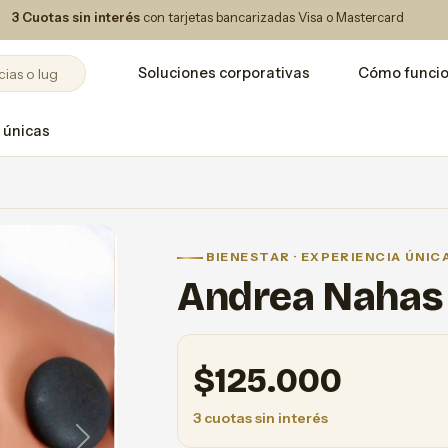
3 Cuotas sin interés
con tarjetas bancarizadas Visa o Mastercard
Soluciones corporativas
Cómo funci
 únicas
BIENESTAR · EXPERIENCIA ÚNIC
Andrea Nahas
$
125.000
3 cuotas sin interés
Next