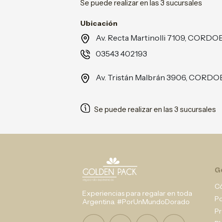
Se puede realizar en las 3 sucursales
Ubicación
Av. Recta Martinolli 7109, CORDO
03543 402193
Av. Tristán Malbrán 3906, CORDO
Se puede realizar en las 3 sucursales
G
C
Experiencias para regalar en toda
P
Argentina. #PorUnMundoDorado
Pr