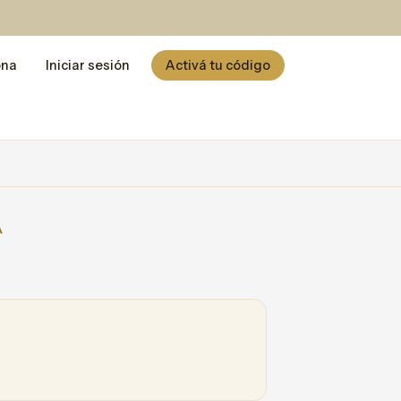
ona
Iniciar sesión
Activá tu código
A