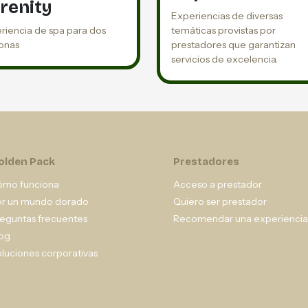
renity
Experiencias de diversas
riencia de spa para dos
temáticas provistas por
onas
prestadores que garantizan
servicios de excelencia.
olden Pack
Prestadores
ómo funciona
Acceso a prestador
or un mundo dorado
Quiero ser prestador
eguntas frecuentes
Recomendar una experiencia
og
luciones corporativas