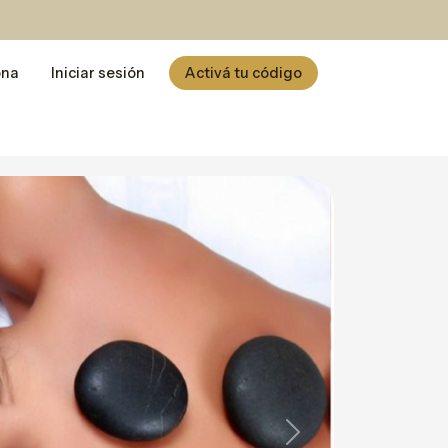
ona
Iniciar sesión
Activá tu código
Next