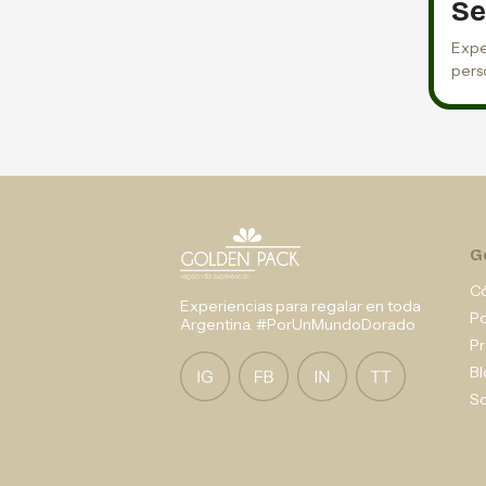
Se
Expe
pers
G
C
Experiencias para regalar en toda
P
Argentina. #PorUnMundoDorado
Pr
Bl
So