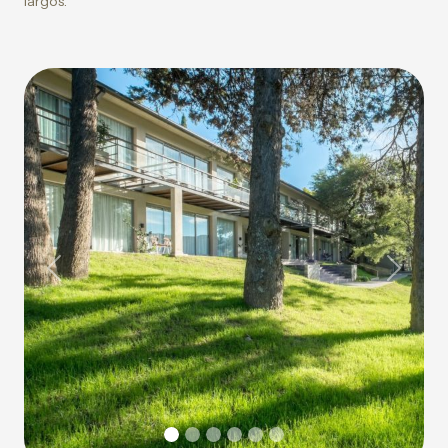
largos.
Previous
Next