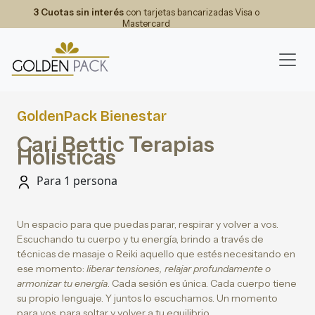
3 Cuotas sin interés
con tarjetas bancarizadas Visa o
Mastercard
GoldenPack Bienestar
Cari Bettic Terapias
Holisticas
Para 1 persona
Un espacio para que puedas parar, respirar y volver a vos.
Escuchando tu cuerpo y tu energía, brindo a través de
técnicas de masaje o Reiki aquello que estés necesitando en
ese momento:
liberar tensiones, relajar profundamente o
armonizar tu energía
. Cada sesión es única. Cada cuerpo tiene
su propio lenguaje. Y juntos lo escuchamos. Un momento
para vos, para soltar y volver a tu equilibrio.