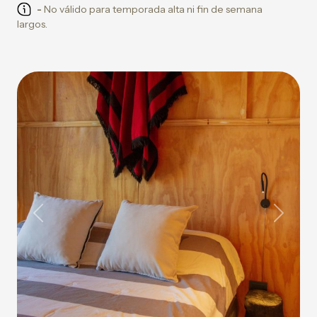
-
No válido para temporada alta ni fin de semana
largos.
Previous
Next