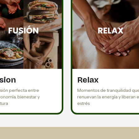
sion
Relax
usión perfecta entre
Momentos de tranquilidad qu
ronomía, bienestar y
renuevan la energía y liberan e
tura
estrés