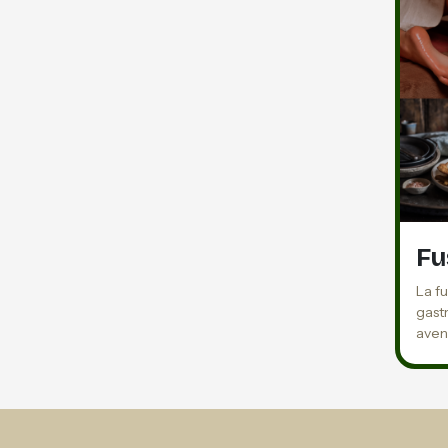
Fu
La f
gast
aven