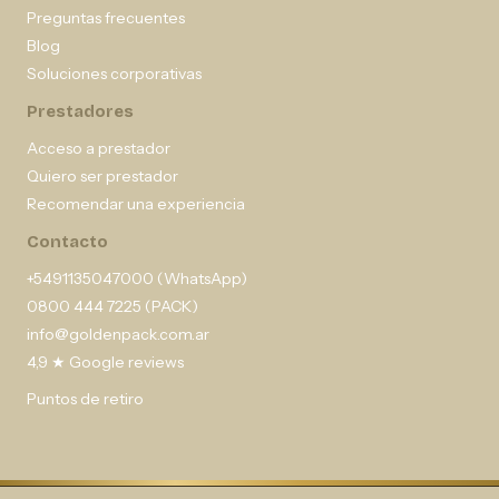
Preguntas frecuentes
Blog
Soluciones corporativas
Prestadores
Acceso a prestador
Quiero ser prestador
Recomendar una experiencia
Contacto
+5491135047000 (WhatsApp)
0800 444 7225 (PACK)
info@goldenpack.com.ar
4,9 ★ Google reviews
Puntos de retiro