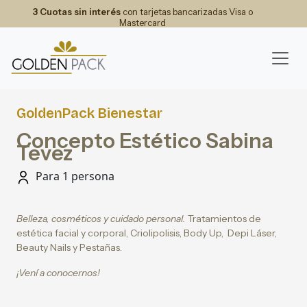
3 Cuotas sin interés
con tarjetas bancarizadas Visa o
Mastercard
GoldenPack Bienestar
Concepto Estético Sabina
Tevez
Para 1 persona
Belleza, cosméticos y cuidado personal.
Tratamientos de
estética facial y corporal, Criolipolisis, Body Up, Depi Láser,
Beauty Nails y Pestañas.
¡Vení a conocernos!