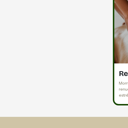
Re
Mome
renue
estr