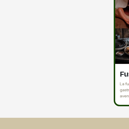
Fu
La f
gast
aven