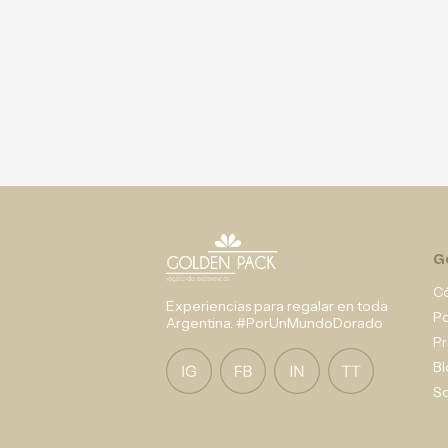
G
C
Experiencias para regalar en toda
P
Argentina. #PorUnMundoDorado
Pr
Bl
So