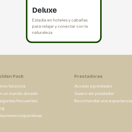
Deluxe
Estadía en hoteles y cabañas
para relajar y conectar con la
naturaleza
olden Pack
Prestadores
ómo funciona
Acceso a prestador
or un mundo dorado
Quiero ser prestador
eguntas frecuentes
Recomendar una experiencia
og
luciones corporativas