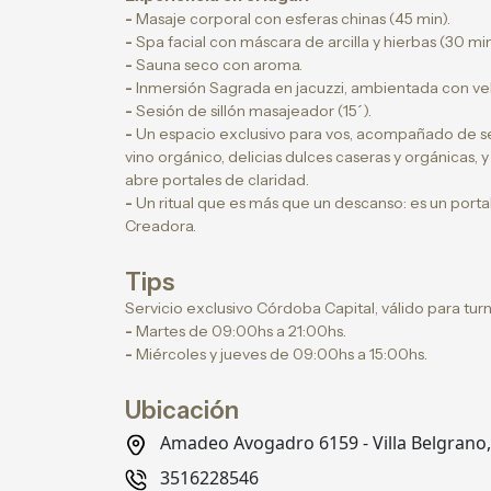
-
Masaje corporal con esferas chinas (45 min).
-
Spa facial con máscara de arcilla y hierbas (30 min
-
Sauna seco con aroma.
-
Inmersión Sagrada en jacuzzi, ambientada con velas
-
Sesión de sillón masajeador (15´).
-
Un espacio exclusivo para vos, acompañado de se
vino orgánico, delicias dulces caseras y orgánicas,
abre portales de claridad.
-
Un ritual que es más que un descanso: es un portal
Creadora.
Tips
Servicio exclusivo Córdoba Capital, válido para turno
-
Martes de 09:00hs a 21:00hs.
-
Miércoles y jueves de 09:00hs a 15:00hs.
Ubicación
Amadeo Avogadro 6159 - Villa Belgran
3516228546