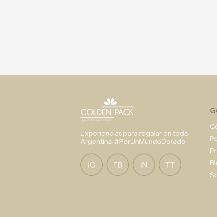
G
C
Experiencias para regalar en toda
P
Argentina. #PorUnMundoDorado
Pr
Bl
So