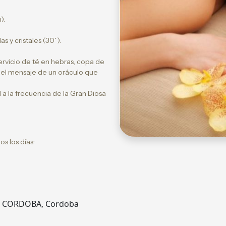
).
 y cristales (30´).
rvicio de té en hebras, copa de
 y el mensaje de un oráculo que
 a la frecuencia de la Gran Diosa
s los días:
o, CORDOBA, Cordoba