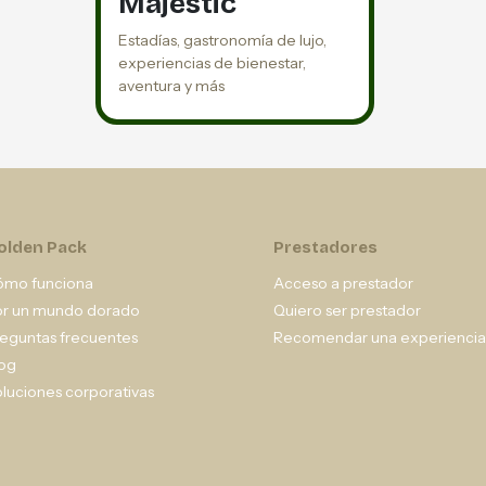
Majestic
Estadías, gastronomía de lujo,
experiencias de bienestar,
aventura y más
olden Pack
Prestadores
ómo funciona
Acceso a prestador
or un mundo dorado
Quiero ser prestador
eguntas frecuentes
Recomendar una experiencia
og
luciones corporativas