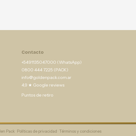
Contacto
+5491135047000 (WhatsApp)
0800 444 7225 (PACK)
info@goldenpack.com.ar
4,9 ★ Google reviews
Puntos de retiro
en Pack ·
Políticas de privacidad
·
Términos y condiciones