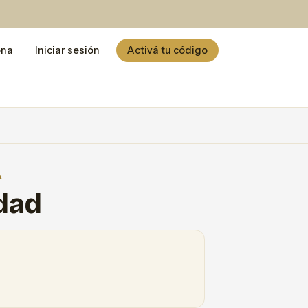
ona
Iniciar sesión
Activá tu código
A
idad