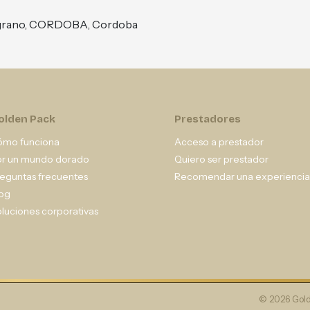
lgrano, CORDOBA, Cordoba
olden Pack
Prestadores
ómo funciona
Acceso a prestador
or un mundo dorado
Quiero ser prestador
eguntas frecuentes
Recomendar una experiencia
og
luciones corporativas
© 2026 Gold