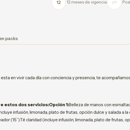
12 meses de vigencia
Posi
 en packs
 esta en vivir cada día con conciencia y presencia, te acompañam
re estos dos servicios:Opción 1:
Belleza de manos con esmalta
incluye infusión, limonada, plato de frutas, opción dulce y salada a la 
dor (15´).Té claridad (incluye infusión, limonada, plato de frutas, opc