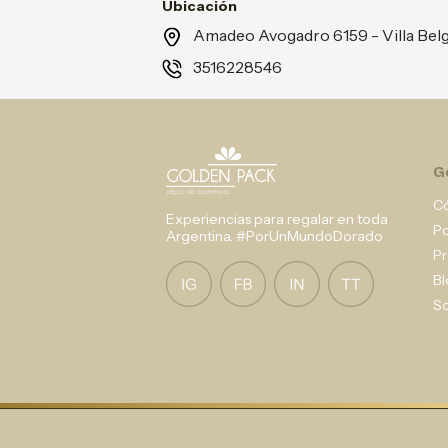
Ubicación
Amadeo Avogadro 6159 - Villa Be
3516228546
G
C
Experiencias para regalar en toda
P
Argentina. #PorUnMundoDorado
Pr
Bl
So