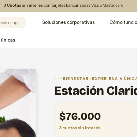
3 Cuotas sin interés
con tarjetas bancarizadas Visa o Mastercard
Soluciones corporativas
Cómo funci
 únicas
BIENESTAR · EXPERIENCIA ÚNIC
Estación Clar
$
76.000
3 cuotas sin interés