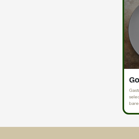
Go
Gast
sele
bare