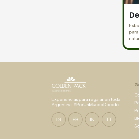
De
Esta
para 
natu
G
C
Experiencias para regalar en toda
P
Argentina. #PorUnMundoDorado
Pr
Bl
So