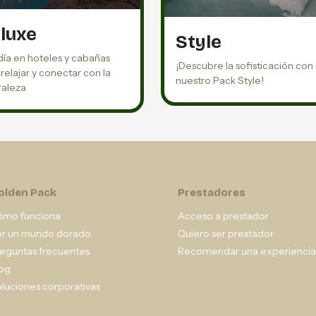
luxe
Style
día en hoteles y cabañas
¡Descubre la sofisticación con
relajar y conectar con la
nuestro Pack Style!
raleza
olden Pack
Prestadores
ómo funciona
Acceso a prestador
or un mundo dorado
Quiero ser prestador
eguntas frecuentes
Recomendar una experiencia
og
luciones corporativas