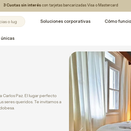
3 Cuotas sin interés
con tarjetas bancarizadas Visa o Mastercard
Soluciones corporativas
Cómo funci
 únicas
a Carlos Paz. El lugar perfecto
us seres queridos. Te invitamos a
rdobesa.