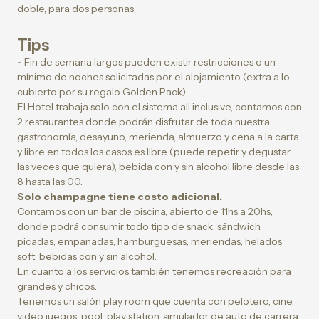
doble, para dos personas.
Tips
-
Fin de semana largos pueden existir restricciones o un
mínimo de noches solicitadas por el alojamiento (extra a lo
cubierto por su regalo Golden Pack).
El Hotel trabaja solo con el sistema all inclusive, contamos con
2 restaurantes donde podrán disfrutar de toda nuestra
gastronomía, desayuno, merienda, almuerzo y cena a la carta
y libre en todos los casos es libre (puede repetir y degustar
las veces que quiera), bebida con y sin alcohol libre desde las
8 hasta las 00.
Solo champagne tiene costo adicional.
Contamos con un bar de piscina, abierto de 11hs a 20hs,
donde podrá consumir todo tipo de snack, sándwich,
picadas, empanadas, hamburguesas, meriendas, helados
soft, bebidas con y sin alcohol.
En cuanto a los servicios también tenemos recreación para
grandes y chicos.
Tenemos un salón play room que cuenta con pelotero, cine,
video juegos, pool, play station, simulador de auto de carrera