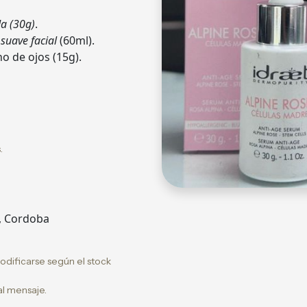
a (30g)
.
suave facial
(60ml).
o de ojos (15g).
s.
, Cordoba
odificarse según el stock
al mensaje.