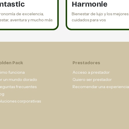
ntastic
Harmonie
ronomía de excelencia,
Bienestar de lujo y los mejores
estar, aventura y mucho más
cuidados para vos
olden Pack
Prestadores
ómo funciona
Acceso a prestador
or un mundo dorado
Quiero ser prestador
eguntas frecuentes
Recomendar una experiencia
og
luciones corporativas