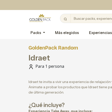
Packs
Más elegidos
Experiencias
GoldenPack Random
Idraet
Para 1 persona
Idraet te invita a vivir una experiencia de relajación
Animate a probar los productos que Idraet tiene 
de última generación.
¿Qué incluye?
Experiencia Take Away, que incluye: