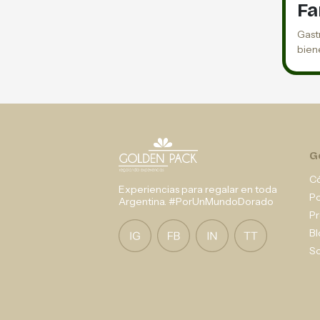
Fa
Gast
bien
G
C
Experiencias para regalar en toda
P
Argentina. #PorUnMundoDorado
Pr
Bl
So