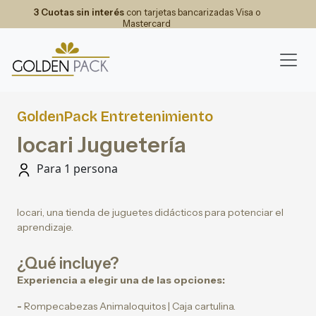
3 Cuotas sin interés
con tarjetas bancarizadas Visa o
Mastercard
GoldenPack Entretenimiento
Iocari Juguetería
Para 1 persona
Iocari, una tienda de juguetes didácticos para potenciar el
aprendizaje.
¿Qué incluye?
Experiencia a elegir una de las opciones:
-
Rompecabezas Animaloquitos | Caja cartulina.