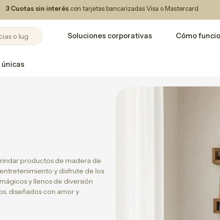
3 Cuotas sin interés
con tarjetas bancarizadas Visa o Mastercard
Soluciones corporativas
Cómo funci
 únicas
brindar productos de madera de
entretenimiento y disfrute de los
ágicos y llenos de diversión
cos, diseñados con amor y