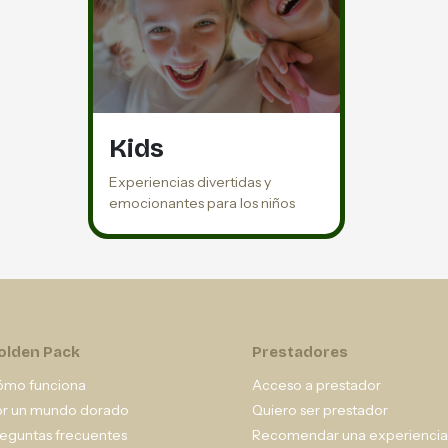
Kids
Experiencias divertidas y
emocionantes para los niños
olden Pack
Prestadores
ómo funciona
Acceso a prestador
or un mundo dorado
Quiero ser prestador
eguntas frecuentes
Recomendar una experiencia