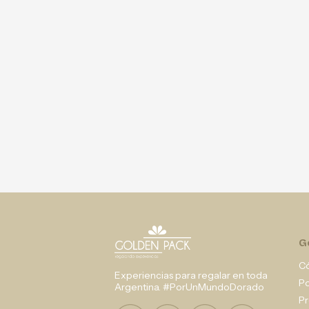
G
C
Experiencias para regalar en toda
P
Argentina. #PorUnMundoDorado
Pr