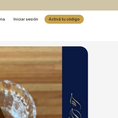
ona
Iniciar sesión
Activá tu código