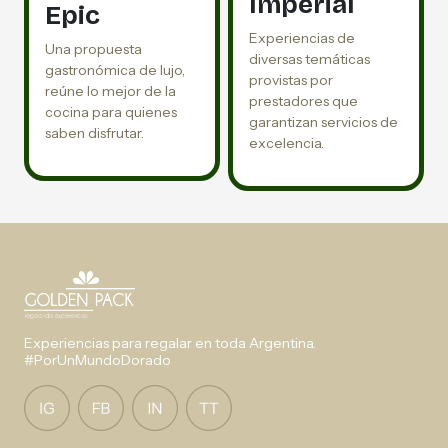
Imperial
Epic
Experiencias de
Una propuesta
diversas temáticas
gastronómica de lujo,
provistas por
reúne lo mejor de la
prestadores que
cocina para quienes
garantizan servicios de
saben disfrutar.
excelencia.
Experiencias para regalar en toda Argentina.
#PorUnMundoDorado