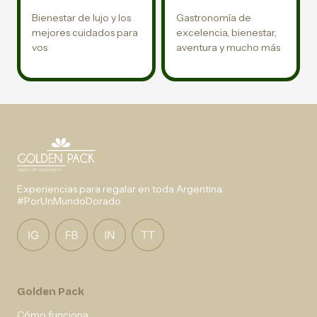
Bienestar de lujo y los
Gastronomía de
mejores cuidados para
excelencia, bienestar,
vos
aventura y mucho más
Experiencias para regalar en toda Argentina.
#PorUnMundoDorado
Golden Pack
Cómo funciona