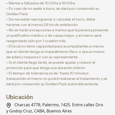
-
Martes a Sábados de 10:00hs a 19:00hs.
-
En caso de no asistir a turno, se dará por consumido su
Golden Pack.
-
De necesitar reprogramar o cancelar el turno, debe
hacerse con al menos 24 hrs de antelación.
-
No se harán excepciones a menos que la persona presente
un justificativo médico o de causa mayor, y el mismo será
reagendado sólo por 1 ocasión más.
-
El local no tiene capacidad para acompañantes a menos
que el cliente tenga un impedimento físico o sea un menor
de edad y requiera ir con su representante.
-
Si el cliente llega tarde, se puede ajustar y reducir el
protocolo para que tenga una duración inferior.
-
El tiempo de tolerancia es de “hasta 10 minutos”;
transcurrido el mismo no podrá realizarse el tratamiento y se
dará por consumido su Golden Pack automáticamente.
Ubicación
Charcas 4778, Palermo, 1425. Entre calles Oro
y Godoy Cruz, CABA, Buenos Aires