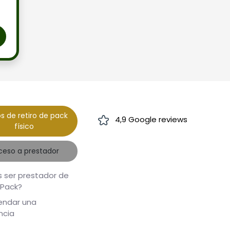
s de retiro de pack
4,9 Google reviews
físico
ceso a prestador
 ser prestador de
 Pack?
ndar una
ncia