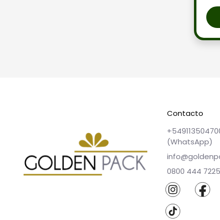
Contacto
+54911350470
(WhatsApp)
info@goldenp
0800 444 722