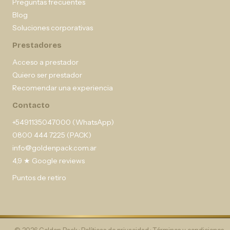
Preguntas frecuentes
Blog
Soluciones corporativas
Prestadores
Acceso a prestador
Quiero ser prestador
Recomendar una experiencia
Contacto
+5491135047000 (WhatsApp)
0800 444 7225 (PACK)
info@goldenpack.com.ar
4,9 ★ Google reviews
Puntos de retiro