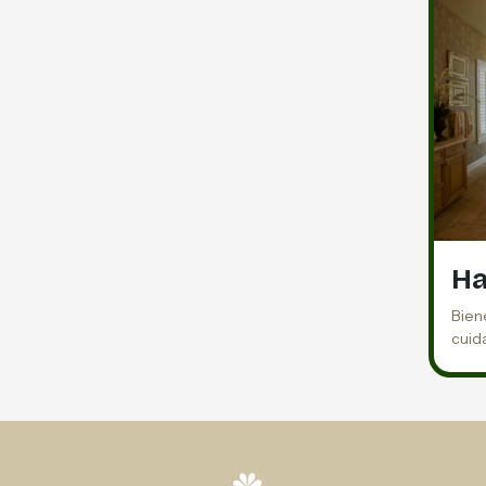
Ha
Biene
cuid