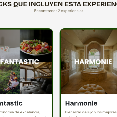
CKS QUE INCLUYEN ESTA EXPERIEN
Encontramos 2 experiencias
ntastic
Harmonie
ronomía de excelencia,
Bienestar de lujo y los mejores