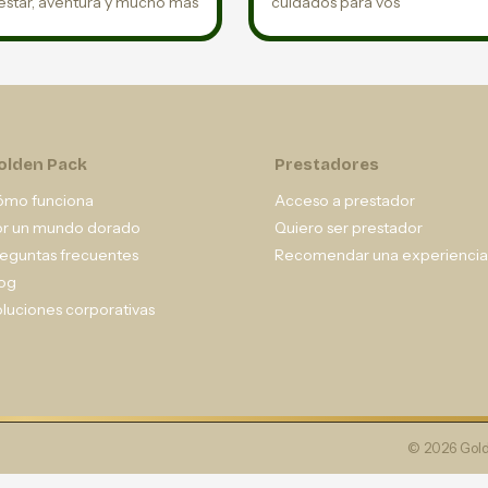
estar, aventura y mucho más
cuidados para vos
olden Pack
Prestadores
ómo funciona
Acceso a prestador
or un mundo dorado
Quiero ser prestador
eguntas frecuentes
Recomendar una experiencia
og
luciones corporativas
© 2026 Gold