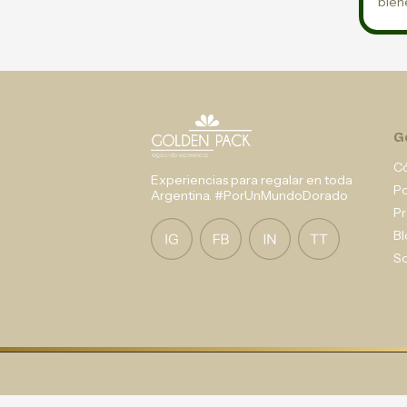
bien
G
C
Experiencias para regalar en toda
P
Argentina. #PorUnMundoDorado
Pr
Bl
So