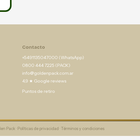
Contacto
+5491135047000 (WhatsApp)
0800 444 7225 (PACK)
info@goldenpack.com.ar
4,9 ★ Google reviews
Puntos de retiro
en Pack ·
Políticas de privacidad
·
Términos y condiciones